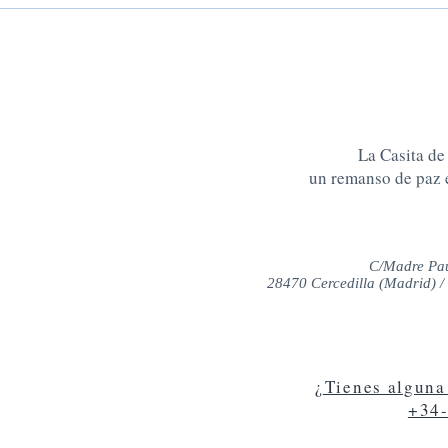
Cercedilla- Alquiler vacacional.
Tu refugio entre las montañas
La Casita de
un remanso de paz 
C/Madre Pau
28470 Cercedilla (Madrid) /
¿Tienes alguna
+34-